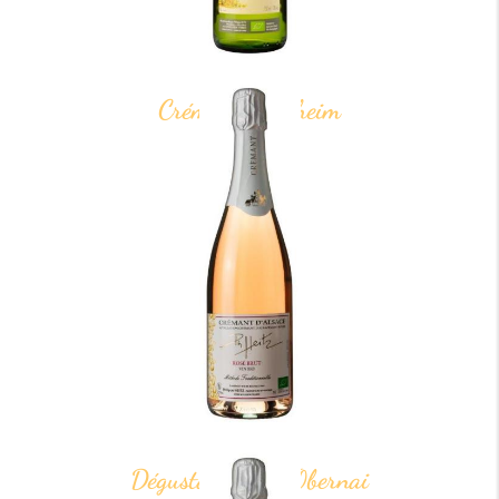
Crémant Molsheim
Dégustation vin Obernai