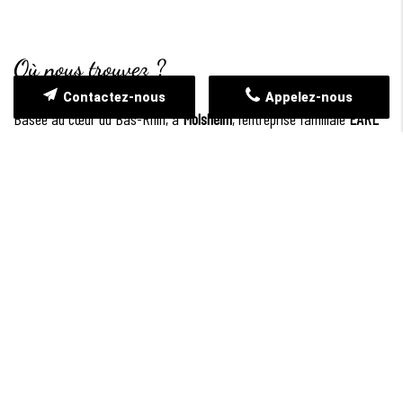
Où nous trouvez ?
Contactez-nous
Appelez-nous
Basée au cœur du Bas-Rhin, à
Molsheim
, l’entreprise familiale
EARL
HEITZ PHILIPPE
met en avant son savoir-faire en viticulture depuis
1968. Situé au
4 Rue Ettore Bugatti
, notre domaine propose une
sélection raffinée de vins biologiques, de
Riesling
, de
Pinot Gris
, et de
Crémant
, reconnus pour leur authenticité et leur qualité.
Nous intervenons principalement dans le
Bas-Rhin
, avec une
présence forte dans des villes comme
Molsheim
,
Obernai
, et leurs
environs. Notre clientèle, composée principalement de particuliers,
bénéficie d’un service personnalisé, qu’il s’agisse de dégustations ou
d’achats directs au domaine.
Grâce à nos 20 années d’expérience et notre engagement envers la