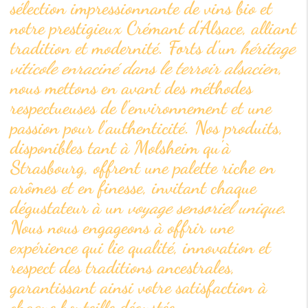
sélection impressionnante de vins bio et
notre prestigieux Crémant d'Alsace, alliant
tradition et modernité. Forts d'un
héritage
viticole enraciné dans le terroir alsacien
,
nous mettons en avant des méthodes
respectueuses de l'environnement et une
passion pour l'authenticité. Nos produits,
disponibles tant à Molsheim qu'à
Strasbourg, offrent une palette riche en
arômes et en finesse, invitant chaque
dégustateur à un
voyage sensoriel unique
.
Nous nous engageons à offrir une
expérience qui lie qualité, innovation et
respect des traditions ancestrales,
garantissant ainsi votre satisfaction à
chaque bouteille dégustée.