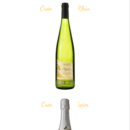
Crémant Bas-Rhin
Crémant Molsheim