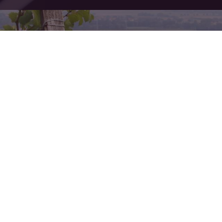
Accès rapide
Con
4 R
Accueil
67
Présentation
Affic
Les Vins Heitz
Affich
Notre gamme
Contact
Mentions légales
Politique de confidentialité
Plan du site