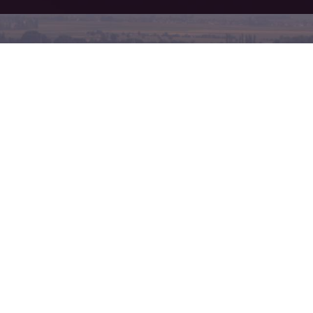
tactez-nous
Nos horaires
ue Ettore Bugatti
Ouvert actuellement
120
MOLSHEIM
Jeudi
09h-12h, 14h-19h
her le numéro
Vendredi
09h-12h, 14h-19h
er le mobile
Samedi
09h-12h, 14h-19h
Dimanche
Fermé
Lundi
09h-12h, 04h-19h
Mardi
09h-12h, 14h-19h
Mercredi
09h-12h, 14h-19h