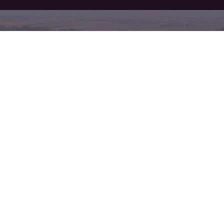
Recherches
fréquentes
Producteur vin bio Alsace SAVERNE
Producteur vin bio Alsace OBERNAI
Producteur
vin bio Alsace BARR
Producteur vin bio Alsace
SELESTAT
Producteur vin bio Alsace
strasbourg
Producteur vin bio Alsace
MOLSHEIM
Vin blanc bio alsace riesling Barr
Crémant d'Alsace Obernai
Vente en ligne vin
bio alsace Molsheim
Domaine viticole
Strasbourg
Vin alsace bio certifié agriculture
biologique Molsheim
Bouteille riesling