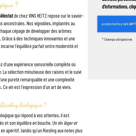
ogique ?
d’informations, cli
Sélestat
de chez VINS HEITZ repose sur le savoir-
ons ancestrales. Nos vignobles, implantés au
à chaque cépage de développer des arômes
en. Grâce à des techniques innovantes et une
*
Champs obligatoires
io incarne l'équilibre parfait entre modernité et
iez d'une expérience sensorielle complète où
e
. La sélection minutieuse des raisins et le suivi
 d'une pureté remarquable et une complexité
 Ce vin est l'expression d'un art de vivre,
Riesling biologique ?
logique qui répond à vos attentes, il est
és et son équilibre en bouche. Un vin
léger et
 apéritif, tandis qu'un Riesling aux notes plus