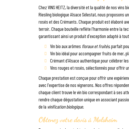
Chez VINS HEITZ, la diversité et la qualité de nos vins b
Riesling biologique Alsace Sélestat, nous proposons
rosés et des Crémants. Chaque produit est élaboré av
terroir. Chaque bouteille reflète l'harmonie entre la te
garantissant ainsi un produit d'exception adapté à tou
Vin bio aux arômes
floraux et fruités
, parfait p
Vin bio idéal pour accompagner fruits de mer, p
Crémant d'Alsace authentique pour célébrer les
Vins rouges et rosés, sélectionnés pour offrir 
Chaque prestation est conçue pour offrir une expérienc
avec l'expertise de nos vignerons. Nos offres réponde
chaque client trouve le vin bio correspondant à ses at
rendre chaque dégustation unique en associant passion,
de la
vinification biologique
.
Obtenez votre devis à Molsheim