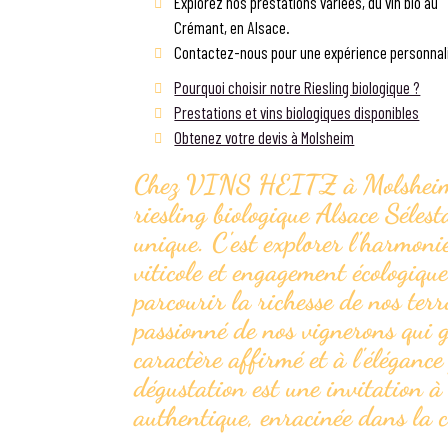
Explorez nos prestations variées, du vin bio au
Crémant, en Alsace.
Contactez-nous pour une expérience personnali
Pourquoi choisir notre Riesling biologique ?
Prestations et vins biologiques disponibles
Obtenez votre devis à Molsheim
Chez VINS HEITZ à Molsheim,
riesling biologique Alsace Sélest
unique. C'est explorer l'harmoni
viticole et engagement écologiqu
parcourir la richesse de nos terr
passionné de nos vignerons qui 
caractère affirmé et à l'éléganc
dégustation est une invitation à
authentique, enracinée dans la c