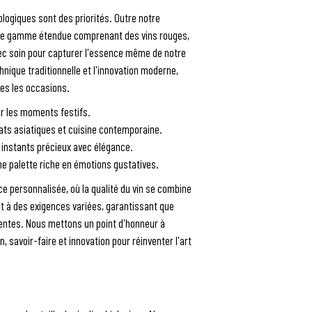
iologiques sont des priorités. Outre notre
 une gamme étendue comprenant des vins rouges,
ec soin pour capturer l'essence même de notre
chnique traditionnelle et l'innovation moderne,
tes les occasions.
our les moments festifs.
lats asiatiques et cuisine contemporaine.
 instants précieux avec élégance.
une palette riche en émotions gustatives.
e personnalisée, où la qualité du vin se combine
nt à des exigences variées, garantissant que
tentes. Nous mettons un point d'honneur à
 savoir-faire et innovation pour réinventer l'art