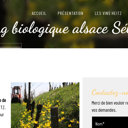
ACCUEIL
PRÉSENTATION
LES VINS HEITZ
ng biologique alsace Sé
-NOUS
Contactez-n
e de
Merci de bien vouloir r
ITZ.
vos demandes.
our