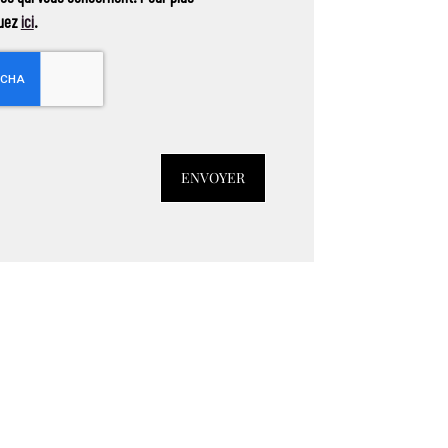
quez
ici
.